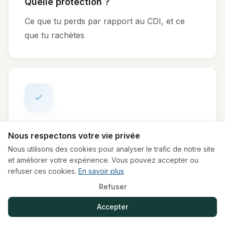
Quelle protection ?
Ce que tu perds par rapport au CDI, et ce
que tu rachètes
Suis-je prêt ?
Nous respectons votre vie privée
Coche tes blocages, obtiens un score et la
Nous utilisons des cookies pour analyser le trafic de notre site
et améliorer votre expérience. Vous pouvez accepter ou
marche à suivre
refuser ces cookies.
En savoir plus
Refuser
Accepter
Ces simulateurs donnent une estimation à titre informatif.