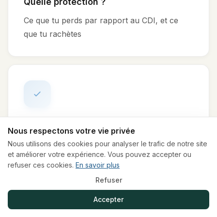
Quelle protection ?
Ce que tu perds par rapport au CDI, et ce
que tu rachètes
Suis-je prêt ?
Nous respectons votre vie privée
Coche tes blocages, obtiens un score et la
Nous utilisons des cookies pour analyser le trafic de notre site
et améliorer votre expérience. Vous pouvez accepter ou
marche à suivre
refuser ces cookies.
En savoir plus
Refuser
Accepter
Ces simulateurs donnent une estimation à titre informatif.