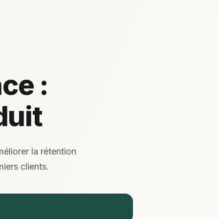
ce :
duit
éliorer la rétention
iers clients.