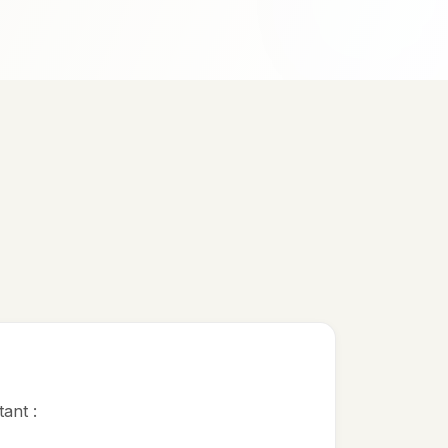
n
ant :