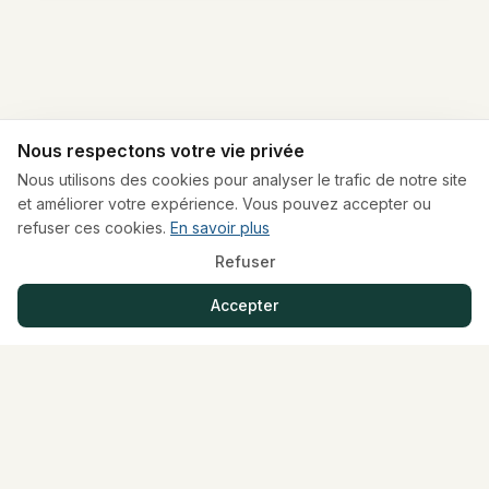
Nous respectons votre vie privée
Nous utilisons des cookies pour analyser le trafic de notre site
Ce qui est inclus
et améliorer votre expérience. Vous pouvez accepter ou
refuser ces cookies.
En savoir plus
L'accès à la formation (49h).
Refuser
L'encadrement par le formateur référent et
Accepter
les mentors.
L'hébergement pour les 6 nuits.
Les repas (petits-déjeuners, déjeuners,
dîners) et les pauses café/boissons.