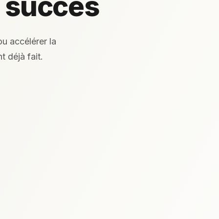
u succès
u accélérer la
 déjà fait.