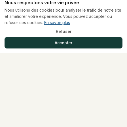
Nous respectons votre vie privée
Choisissez le nombre de freelances à
Nous utilisons des cookies pour analyser le trafic de notre site
et améliorer votre expérience. Vous pouvez accepter ou
accompagner et gérez votre temps comme
refuser ces cookies.
En savoir plus
vous l'entendez. Un rôle enrichissant sans les
Refuser
contraintes.
Accepter
PROCESS
Votre parcours vers le
mentorat.